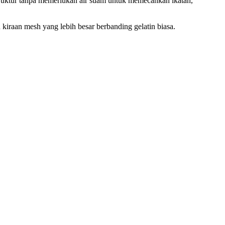
ruktur tanpa memerlukan air suam untuk memecahkan ikatan,
kiraan mesh yang lebih besar berbanding gelatin biasa.