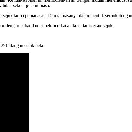
mah. Ketidakstabilan ini membolehkan air dengan mudah menembusi st
 tidak sekuat gelatin biasa.
ir sejuk tanpa pemanasan. Dan ia biasanya dalam bentuk serbuk dengan 
mpur dengan bahan lain sebelum dikacau ke dalam cecair sejuk.
e & hidangan sejuk beku