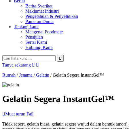
Berita
Berita Syarikat
Maklumat Industri
Pengetahuan & Penyelidikan
Pameran Dunia
Tentang kami
Mengenai Foodmate
Pensijilan
Sertai Kami
Hubungi Kami
Tanya sekarang


Rumah
/
Jenama
/
Gelatin
/
Gelatin Segera InstantGel™
Gelatin Segera InstantGel™

Muat turun Fail
Tidak seperti gelatin biasa, gelatin segera wujud dalam bentuk amorf