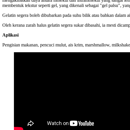
mengakibatkan daya antara molekul dan intramolekul yang sangat le
membentuk tekstur seperti gel, yang dikenali sebagai "gel palsu", yang
Gelatin segera boleh dibubarkan pada suhu bilik atau bahkan dalam a
Oleh kerana zarah halus gelatin segera sukar dibasahi, ia mesti dica
Aplikasi
Pengisian makanan, pencuci mulut, ais krim, marshmallow, milkshak