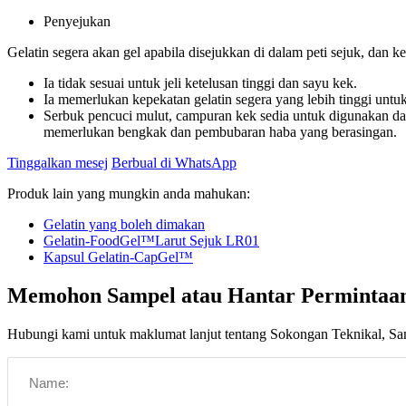
Penyejukan
Gelatin segera akan gel apabila disejukkan di dalam peti sejuk, dan 
Ia tidak sesuai untuk jeli ketelusan tinggi dan sayu kek.
Ia memerlukan kepekatan gelatin segera yang lebih tinggi unt
Serbuk pencuci mulut, campuran kek sedia untuk digunakan dan 
memerlukan bengkak dan pembubaran haba yang berasingan.
Tinggalkan mesej
Berbual di WhatsApp
Produk lain yang mungkin anda mahukan:
Gelatin yang boleh dimakan
Gelatin-FoodGel™Larut Sejuk LR01
Kapsul Gelatin-CapGel™
Memohon Sampel atau Hantar Permintaa
Hubungi kami untuk maklumat lanjut tentang Sokongan Teknikal, S