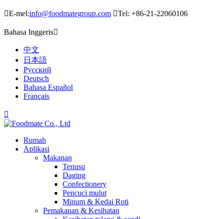

E-mel:
info@foodmategroup.com

Tel: +86-21-22060106
Bahasa Inggeris

中文
日本語
Русский
Deutsch
Bahasa Español
Français

Rumah
Aplikasi
Makanan
Tenusu
Daging
Confectionery
Pencuci mulut
Minum & Kedai Roti
Pemakanan & Kesihatan