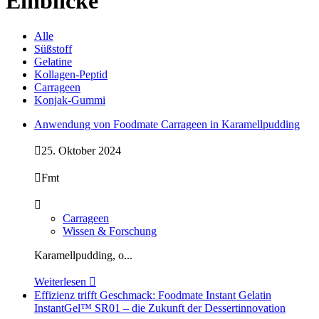
Einblicke
Alle
Süßstoff
Gelatine
Kollagen-Peptid
Carrageen
Konjak-Gummi
Anwendung von Foodmate Carrageen in Karamellpudding

25. Oktober 2024

Fmt

Carrageen
Wissen & Forschung
Karamellpudding, o...
Weiterlesen

Effizienz trifft Geschmack: Foodmate Instant Gelatin
InstantGel™ SR01 – die Zukunft der Dessertinnovation