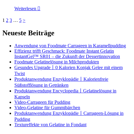
Weiterlesen

1
2
3
…
5
>
Neueste Beiträge
Anwendung von Foodmate Carrageen in Karamellpudding
Effizienz trifft Geschmack: Foodmate Instant Gelatin
InstantGel™ SR01 – die Zukunft der Dessertinnovation
Foodmate Gelatinelösung in Milchprodukten
Gesundes Upgrade丨0 Kalorien Konjak Gelee mit einem
Twist
Produktanwendung Enzyklopädie丨Kalorienfreie
Süßstofflösung in Getränken
Produktanwendung Encyclopedia丨Gelatinelösung in
Kapseln
Video-Carrageen für Pudding
Video-Gelatine für Gummibärchen
Produktanwendung Enzyklopädie丨Carrageen-Lösung in
Pudding
Textureffekte von Gelatine in Fondant