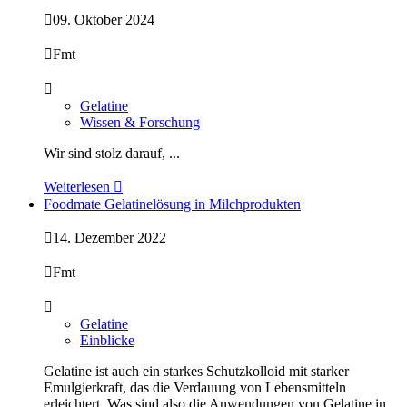

09. Oktober 2024

Fmt

Gelatine
Wissen & Forschung
Wir sind stolz darauf, ...
Weiterlesen

Foodmate Gelatinelösung in Milchprodukten

14. Dezember 2022

Fmt

Gelatine
Einblicke
Gelatine ist auch ein starkes Schutzkolloid mit starker
Emulgierkraft, das die Verdauung von Lebensmitteln
erleichtert. Was sind also die Anwendungen von Gelatine in