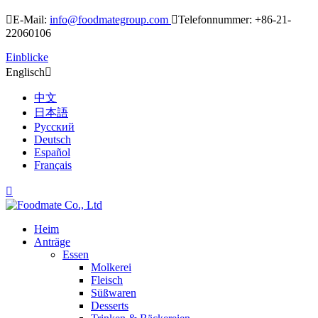

E-Mail:
info@foodmategroup.com

Telefonnummer: +86-21-
22060106
Einblicke
Englisch

中文
日本語
Русский
Deutsch
Español
Français

Heim
Anträge
Essen
Molkerei
Fleisch
Süßwaren
Desserts