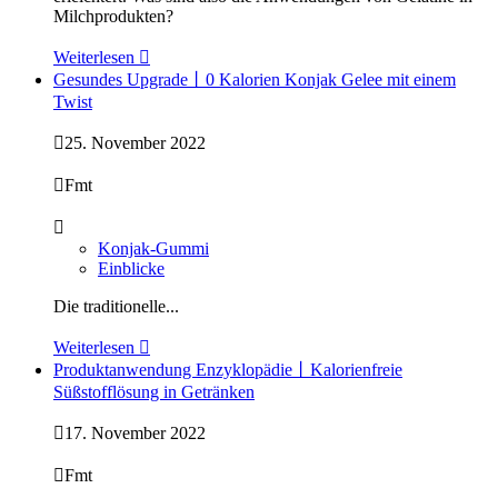
Milchprodukten?
Weiterlesen

Gesundes Upgrade丨0 Kalorien Konjak Gelee mit einem
Twist

25. November 2022

Fmt

Konjak-Gummi
Einblicke
Die traditionelle...
Weiterlesen

Produktanwendung Enzyklopädie丨Kalorienfreie
Süßstofflösung in Getränken

17. November 2022

Fmt