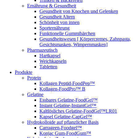
Trinken & Bäckereien
Ernährung & Gesundheit
Gesundheit von Knochen und Gelenken
Gesundheit Altern
Schönheit von innen
Sporternährung
Funktionelle Gummibärchen
Gesundheitswesen [ Körpercremes, Zahnpasta,
Gesichtsmasken, Wimpernmasken]
Pharmazeutisch
Hartkapsel
Weichkapseln
Tabletten
Produkte
Protein
Kollagen Peptid-FoodPep™
Kollagen-FoodPro™ B
Gelatine
Essbares Gelatine-FoodGel™
Instant Gelatine-InstantGel™
Kaltlösliches Gelatine-FoodGel™LR01
Kapsel Gelatine-CapGel™
Hydrokolloide auf pflanzlicher Basis
Carrageen-Foodgel™
Konjac Gum-FoodGum™