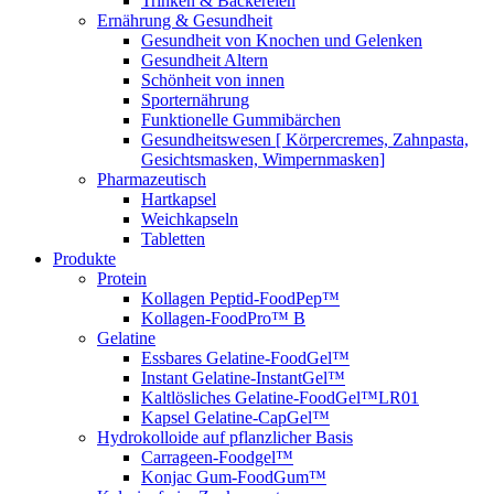
Trinken & Bäckereien
Ernährung & Gesundheit
Gesundheit von Knochen und Gelenken
Gesundheit Altern
Schönheit von innen
Sporternährung
Funktionelle Gummibärchen
Gesundheitswesen [ Körpercremes, Zahnpasta,
Gesichtsmasken, Wimpernmasken]
Pharmazeutisch
Hartkapsel
Weichkapseln
Tabletten
Produkte
Protein
Kollagen Peptid-FoodPep™
Kollagen-FoodPro™ B
Gelatine
Essbares Gelatine-FoodGel™
Instant Gelatine-InstantGel™
Kaltlösliches Gelatine-FoodGel™LR01
Kapsel Gelatine-CapGel™
Hydrokolloide auf pflanzlicher Basis
Carrageen-Foodgel™
Konjac Gum-FoodGum™