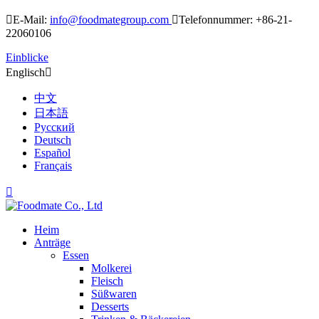

E-Mail:
info@foodmategroup.com

Telefonnummer: +86-21-
22060106
Einblicke
Englisch

中文
日本語
Русский
Deutsch
Español
Français

Heim
Anträge
Essen
Molkerei
Fleisch
Süßwaren
Desserts