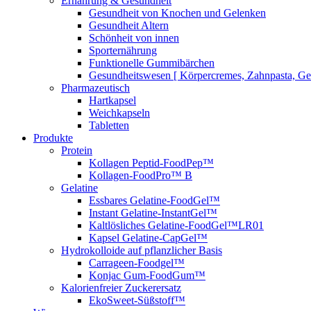
Ernährung & Gesundheit
Gesundheit von Knochen und Gelenken
Gesundheit Altern
Schönheit von innen
Sporternährung
Funktionelle Gummibärchen
Gesundheitswesen [ Körpercremes, Zahnpasta, G
Pharmazeutisch
Hartkapsel
Weichkapseln
Tabletten
Produkte
Protein
Kollagen Peptid-FoodPep™
Kollagen-FoodPro™ B
Gelatine
Essbares Gelatine-FoodGel™
Instant Gelatine-InstantGel™
Kaltlösliches Gelatine-FoodGel™LR01
Kapsel Gelatine-CapGel™
Hydrokolloide auf pflanzlicher Basis
Carrageen-Foodgel™
Konjac Gum-FoodGum™
Kalorienfreier Zuckerersatz
EkoSweet-Süßstoff™