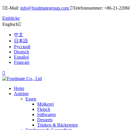

E-Mail:
info@foodmategroup.com

Telefonnummer: +86-21-2206
Einblicke
Englisch

中文
日本語
Русский
Deutsch
Español
Français

Heim
Anträge
Essen
Molkerei
Fleisch
Süßwaren
Desserts
Trinken & Bäckereien