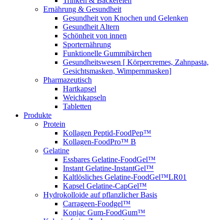
Trinken & Bäckereien
Ernährung & Gesundheit
Gesundheit von Knochen und Gelenken
Gesundheit Altern
Schönheit von innen
Sporternährung
Funktionelle Gummibärchen
Gesundheitswesen [ Körpercremes, Zahnpasta,
Gesichtsmasken, Wimpernmasken]
Pharmazeutisch
Hartkapsel
Weichkapseln
Tabletten
Produkte
Protein
Kollagen Peptid-FoodPep™
Kollagen-FoodPro™ B
Gelatine
Essbares Gelatine-FoodGel™
Instant Gelatine-InstantGel™
Kaltlösliches Gelatine-FoodGel™LR01
Kapsel Gelatine-CapGel™
Hydrokolloide auf pflanzlicher Basis
Carrageen-Foodgel™
Konjac Gum-FoodGum™