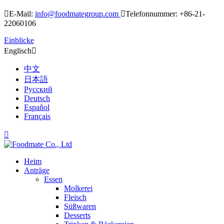

E-Mail:
info@foodmategroup.com

Telefonnummer: +86-21-
22060106
Einblicke
Englisch

中文
日本語
Русский
Deutsch
Español
Français

Heim
Anträge
Essen
Molkerei
Fleisch
Süßwaren
Desserts