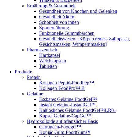
Trinken & Bäckereien
Ernährung & Gesundheit
Gesundheit von Knochen und Gelenken
Gesundheit Altern
Schönheit von innen
Sporternährung
Funktionelle Gummibärchen
Gesundheitswesen [ Körpercremes, Zahnpasta,
Gesichtsmasken, Wimpernmasken]
Pharmazeutisch
Hartkapsel
Weichkapseln
Tabletten
Produkte
Protein
Kollagen Peptid-FoodPep™
Kollagen-FoodPro™ B
Gelatine
Essbares Gelatine-FoodGel™
Instant Gelatine-InstantGel™
Kaltlösliches Gelatine-FoodGel™LR01
Kapsel Gelatine-CapGel™
Hydrokolloide auf pflanzlicher Basis
Carrageen-Foodgel™
Konjac Gum-FoodGum™