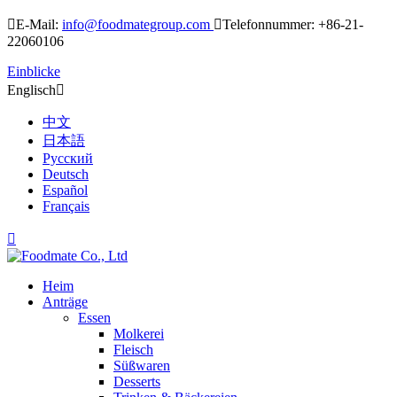

E-Mail:
info@foodmategroup.com

Telefonnummer: +86-21-
22060106
Einblicke
Englisch

中文
日本語
Русский
Deutsch
Español
Français

Heim
Anträge
Essen
Molkerei
Fleisch
Süßwaren
Desserts