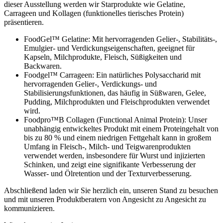
dieser Ausstellung werden wir Starprodukte wie Gelatine,
Carrageen und Kollagen (funktionelles tierisches Protein)
präsentieren.
FoodGel™ Gelatine: Mit hervorragenden Gelier-, Stabilitäts-,
Emulgier- und Verdickungseigenschaften, geeignet für
Kapseln, Milchprodukte, Fleisch, Süßigkeiten und
Backwaren.
Foodgel™ Carrageen: Ein natürliches Polysaccharid mit
hervorragenden Gelier-, Verdickungs- und
Stabilisierungsfunktionen, das häufig in Süßwaren, Gelee,
Pudding, Milchprodukten und Fleischprodukten verwendet
wird.
Foodpro™B Collagen (Functional Animal Protein): Unser
unabhängig entwickeltes Produkt mit einem Proteingehalt von
bis zu 80 % und einem niedrigen Fettgehalt kann in großem
Umfang in Fleisch-, Milch- und Teigwarenprodukten
verwendet werden, insbesondere für Wurst und injizierten
Schinken, und zeigt eine signifikante Verbesserung der
Wasser- und Ölretention und der Texturverbesserung.
Abschließend laden wir Sie herzlich ein, unseren Stand zu besuchen
und mit unseren Produktberatern von Angesicht zu Angesicht zu
kommunizieren.