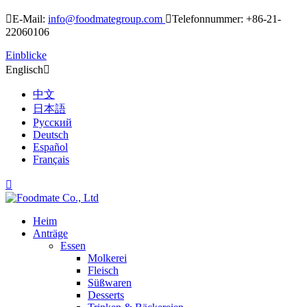

E-Mail:
info@foodmategroup.com

Telefonnummer: +86-21-
22060106
Einblicke
Englisch

中文
日本語
Русский
Deutsch
Español
Français

Heim
Anträge
Essen
Molkerei
Fleisch
Süßwaren
Desserts