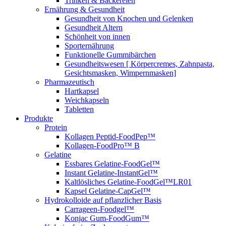
Trinken & Bäckereien
Ernährung & Gesundheit
Gesundheit von Knochen und Gelenken
Gesundheit Altern
Schönheit von innen
Sporternährung
Funktionelle Gummibärchen
Gesundheitswesen [ Körpercremes, Zahnpasta,
Gesichtsmasken, Wimpernmasken]
Pharmazeutisch
Hartkapsel
Weichkapseln
Tabletten
Produkte
Protein
Kollagen Peptid-FoodPep™
Kollagen-FoodPro™ B
Gelatine
Essbares Gelatine-FoodGel™
Instant Gelatine-InstantGel™
Kaltlösliches Gelatine-FoodGel™LR01
Kapsel Gelatine-CapGel™
Hydrokolloide auf pflanzlicher Basis
Carrageen-Foodgel™
Konjac Gum-FoodGum™