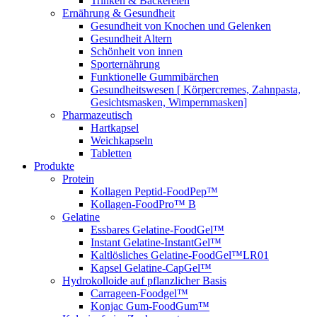
Trinken & Bäckereien
Ernährung & Gesundheit
Gesundheit von Knochen und Gelenken
Gesundheit Altern
Schönheit von innen
Sporternährung
Funktionelle Gummibärchen
Gesundheitswesen [ Körpercremes, Zahnpasta,
Gesichtsmasken, Wimpernmasken]
Pharmazeutisch
Hartkapsel
Weichkapseln
Tabletten
Produkte
Protein
Kollagen Peptid-FoodPep™
Kollagen-FoodPro™ B
Gelatine
Essbares Gelatine-FoodGel™
Instant Gelatine-InstantGel™
Kaltlösliches Gelatine-FoodGel™LR01
Kapsel Gelatine-CapGel™
Hydrokolloide auf pflanzlicher Basis
Carrageen-Foodgel™
Konjac Gum-FoodGum™