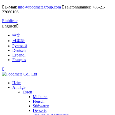

E-Mail:
info@foodmategroup.com

Telefonnummer: +86-21-
22060106
Einblicke
Englisch

中文
日本語
Русский
Deutsch
Español
Français

Heim
Anträge
Essen
Molkerei
Fleisch
Süßwaren
Desserts