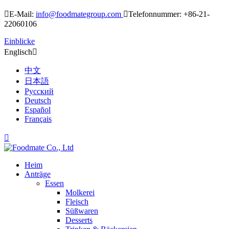

E-Mail:
info@foodmategroup.com

Telefonnummer: +86-21-
22060106
Einblicke
Englisch

中文
日本語
Русский
Deutsch
Español
Français

Heim
Anträge
Essen
Molkerei
Fleisch
Süßwaren
Desserts