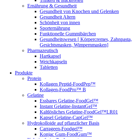
Trinken & Bäckereien
Ernährung & Gesundheit
Gesundheit von Knochen und Gelenken
Gesundheit Altern
Schönheit von innen
Sporternährung
Funktionelle Gummibärchen
Gesundheitswesen [ Körpercremes, Zahnpasta,
Gesichtsmasken, Wimpernmasken]
Pharmazeutisch
Hartkapsel
Weichkapseln
Tabletten
Produkte
Protein
Kollagen Peptid-FoodPep™
Kollagen-FoodPro™ B
Gelatine
Essbares Gelatine-FoodGel™
Instant Gelatine-InstantGel™
Kaltlösliches Gelatine-FoodGel™LR01
Kapsel Gelatine-CapGel™
Hydrokolloide auf pflanzlicher Basis
Carrageen-Foodgel™
Konjac Gum-FoodGum™