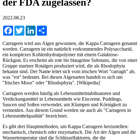
der FDA zugelassen?
2022.08.23
Facebook
Twitter
LinkedIn
Share
Carrageen wird aus Algen gewonnen, die Kappa Carrageen genannt
werden. Carrageen ist ein natürlich vorkommendes Polysaccharid,
ein komplexes Kohlenhydratpolymer mit einem Galaktose-
Rückgrat. Es erscheint als rote bis blaugrüne Substanz, die von einer
Gruppe mariner Rotalgen produziert wird, die als Rhodophyta
bekannt sind. Der Name leitet sich vom irischen Wort "carragh" ab,
was "rot" bedeutet. Bei diesen Algenarten handelt es sich um
"Irisches Moos" oder "Rhodophyta". [Wikipedia]
Carrageen werden häufig als Lebensmittelstabilisatoren und
Verdickungsmittel in Lebensmitteln wie Eiscreme, Puddings,
Saucen und Soßen verwendet, um Klumpen und Körnigkeit zu
vermeiden. Aus diesem Grund werden sie auch als "Carrageen in
Lebensmittelqualität" bezeichnet.
Es gibt drei Hauptmethoden, um Kappa Carrageen herzustellen:
mechanisch, chemisch oder enzymatisch. Die Art der Algen und die
Wassertemperatur sind die Schlüsselfaktoren, die die