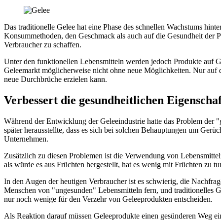
Das traditionelle Gelee hat eine Phase des schnellen Wachstums hinter
Konsummethoden, den Geschmack als auch auf die Gesundheit der Produ
Verbraucher zu schaffen.
Unter den funktionellen Lebensmitteln werden jedoch Produkte auf G
Geleemarkt möglicherweise nicht ohne neue Möglichkeiten. Nur auf d
neue Durchbrüche erzielen kann.
Verbessert die gesundheitlichen Eigenscha
Während der Entwicklung der Geleeindustrie hatte das Problem der "gi
später herausstellte, dass es sich bei solchen Behauptungen um Gerü
Unternehmen.
Zusätzlich zu diesen Problemen ist die Verwendung von Lebensmittelz
als würde es aus Früchten hergestellt, hat es wenig mit Früchten zu t
In den Augen der heutigen Verbraucher ist es schwierig, die Nachfra
Menschen von "ungesunden" Lebensmitteln fern, und traditionelles Gel
nur noch wenige für den Verzehr von Geleeprodukten entscheiden.
Als Reaktion darauf müssen Geleeprodukte einen gesünderen Weg eins