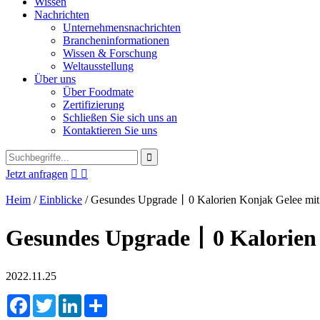
Wissen
Nachrichten
Unternehmensnachrichten
Brancheninformationen
Wissen & Forschung
Weltausstellung
Über uns
Über Foodmate
Zertifizierung
Schließen Sie sich uns an
Kontaktieren Sie uns
Jetzt anfragen


Heim
/
Einblicke
/
Gesundes Upgrade丨0 Kalorien Konjak Gelee mit
Gesundes Upgrade丨0 Kalorien 
2022.11.25
Facebook
Twitter
LinkedIn
Share