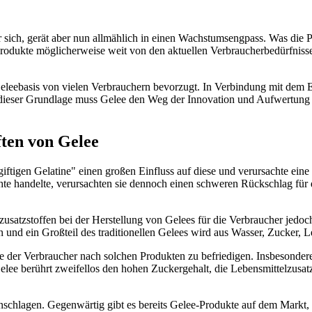
 sich, gerät aber nun allmählich in einen Wachstumsengpass. Was die Pr
kte möglicherweise weit von den aktuellen Verbraucherbedürfnissen ent
eleebasis von vielen Verbrauchern bevorzugt. In Verbindung mit dem E
ieser Grundlage muss Gelee den Weg der Innovation und Aufwertung ei
ften von Gelee
ftigen Gelatine" einen großen Einfluss auf diese und verursachte eine
chte handelte, verursachten sie dennoch einen schweren Rückschlag für
usatzstoffen bei der Herstellung von Gelees für die Verbraucher jedoc
un und ein Großteil des traditionellen Gelees wird aus Wasser, Zucker, 
ge der Verbraucher nach solchen Produkten zu befriedigen. Insbesonder
ee berührt zweifellos den hohen Zuckergehalt, die Lebensmittelzusatzs
chlagen. Gegenwärtig gibt es bereits Gelee-Produkte auf dem Markt, d