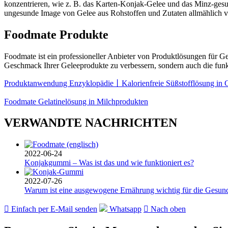
konzentrieren, wie z. B. das Karten-Konjak-Gelee und das Minz-gesund
ungesunde Image von Gelee aus Rohstoffen und Zutaten allmählich v
Foodmate Produkte
Foodmate ist ein professioneller Anbieter von Produktlösungen für 
Geschmack Ihrer Geleeprodukte zu verbessern, sondern auch die funk
Produktanwendung Enzyklopädie丨Kalorienfreie Süßstofflösung in 
Foodmate Gelatinelösung in Milchprodukten
VERWANDTE NACHRICHTEN
2022-06-24
Konjakgummi – Was ist das und wie funktioniert es?
2022-07-26
Warum ist eine ausgewogene Ernährung wichtig für die Gesun

Einfach per E-Mail senden
Whatsapp

Nach oben