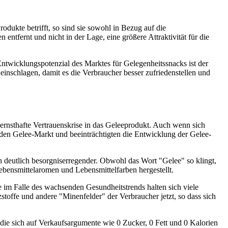
odukte betrifft, so sind sie sowohl in Bezug auf die
fernt und nicht in der Lage, eine größere Attraktivität für die
ntwicklungspotenzial des Marktes für Gelegenheitssnacks ist der
nschlagen, damit es die Verbraucher besser zufriedenstellen und
 ernsthafte Vertrauenskrise in das Geleeprodukt. Auch wenn sich
 den Gelee-Markt und beeinträchtigten die Entwicklung der Gelee-
h deutlich besorgniserregender. Obwohl das Wort "Gelee" so klingt,
Lebensmittelaromen und Lebensmittelfarben hergestellt.
e im Falle des wachsenden Gesundheitstrends halten sich viele
toffe und andere "Minenfelder" der Verbraucher jetzt, so dass sich
ie sich auf Verkaufsargumente wie 0 Zucker, 0 Fett und 0 Kalorien