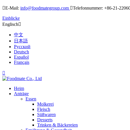

E-Mail:
info@foodmategroup.com

Telefonnummer: +86-21-2206
Einblicke
Englisch

中文
日本語
Русский
Deutsch
Español
Français

Heim
Anträge
Essen
Molkerei
Fleisch
Süßwaren
Desserts
Trinken & Bäckereien