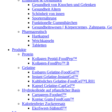
Ernährung & Gesundheit
Gesundheit von Knochen und Gelenken
Gesundheit Altern
Schönheit von innen
Sporternährung
Funktionelle Gummibärchen
Gesundheitswesen [ Körpercremes, Zahnpasta, G
Pharmazeutisch
Hartkapsel
Weichkapseln
Tabletten
Produkte
Protein
Kollagen Peptid-FoodPep™
Kollagen-FoodPro™ B
Gelatine
Essbares Gelatine-FoodGel™
Instant Gelatine-InstantGel™
Kaltlösliches Gelatine-FoodGel™LR01
Kapsel Gelatine-CapGel™
Hydrokolloide auf pflanzlicher Basis
Carrageen-Foodgel™
Konjac Gum-FoodGum™
Kalorienfreier Zuckerersatz
EkoSweet-Süßstoff™