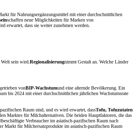
Markt für Nahrungsergänzungsmittel mit einer durchschnittlichen
sein
schaffen neue Möglichkeiten für Marken von
ird erwartet, dass sie weiter zunehmen werden.
 Welt sein wird.
Regionalisierung
nimmt Gestalt an. Welche Länder
getrieben von
BIP-Wachstum
und eine alternde Bevölkerung. Ein
um bis 2024 mit einer durchschnittlichen jährlichen Wachstumsrate
pazifischen Raum sind, und es wird erwartet, dass
Tofu, Tofuzutaten
len Marktes für Milchalternativen. Die beiden Hauptfaktoren, die das
lbeschäftigte Verbraucher im asiatisch-pazifischen Raum nach
er Markt für Milchersatzprodukte im asiatisch-pazifischen Raum