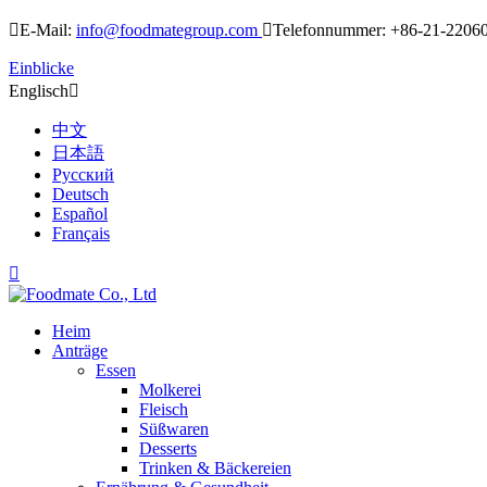

E-Mail:
info@foodmategroup.com

Telefonnummer: +86-21-2206
Einblicke
Englisch

中文
日本語
Русский
Deutsch
Español
Français

Heim
Anträge
Essen
Molkerei
Fleisch
Süßwaren
Desserts
Trinken & Bäckereien