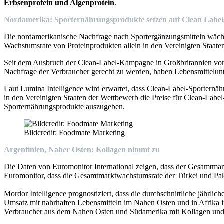
Erbsenprotein und Algenprotein
.
Nordamerika: Sporternährungsprodukte setzen auf Clean Label
Die nordamerikanische Nachfrage nach Sportergänzungsmitteln wächst 
Wachstumsrate von Proteinprodukten allein in den Vereinigten Staate
Seit dem Ausbruch der Clean-Label-Kampagne in Großbritannien vor 
Nachfrage der Verbraucher gerecht zu werden, haben Lebensmittelun
Laut Lumina Intelligence wird erwartet, dass Clean-Label-Sporternä
in den Vereinigten Staaten der Wettbewerb die Preise für Clean-Labe
Sporternährungsprodukte auszugeben.
Bildcredit: Foodmate Marketing
Argentinien, Naher Osten: Kollagen nimmt zu
Die Daten von Euromonitor International zeigen, dass der Gesamtmar
Euromonitor, dass die Gesamtmarktwachstumsrate der Türkei und Paki
Mordor Intelligence prognostiziert, dass die durchschnittliche jährl
Umsatz mit nahrhaften Lebensmitteln im Nahen Osten und in Afrika i
Verbraucher aus dem Nahen Osten und Südamerika mit Kollagen und a