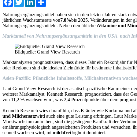
Nahrungsergänzungsmittel haben sich in den letzten Jahren stark entw
jährlichen Wachstumsrate von
7.8%
bis 2025. Veränderungen in der g
Nahrungsergänzungsmitteln. Neben den üblichen
Vitamine und Miner
Marktanteil von Nahrungsergänzungsmitteln in den USA, nach Inh
Bildquelle: Grand View Research
Marktanalysten prognostizieren, dass dieses Jahr ein Rekordjahr für 
oder Regionen sind die idealen Zielmärkte für bestimmte Inhaltsstoffe
Asien-Pazifik: Pflanzliche Inhaltsstoffe, Milchalternativen wachs
Laut Grand View Research ist der asiatisch-pazifische Raum einer d
weiterer Marktanalyst, Kenneth Research, prognostiziert, dass der G
von 11,2 % wachsen wird, was 2,4 Prozentpunkte über dem prognostizi
Kenneth Research wies darauf hin, dass Kräuter wie Kurkuma und afri
und Milchersatz
wird auch eine gute Leistung erbringen. Laut Market
Marktwachstum antreiben, sind die gestiegene Kaufkraft der Verbrauc
ernährungsphysiologisch angereicherten Produkten und versuchen, ih
schnell wachsen wird, mit
milchfrei
Joghurt dominiert.