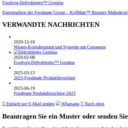
Foodveg-Dehydriertes™ Gemüse
Eigenmarken der Foodmate Group – KofMate™ Braunes Maltodextr
VERWANDTE NACHRICHTEN
2020-12-18
Wissen-Konjakgummi und Synergie mit Carrageen
2020-02-08
Foodveg-Dehydriertes™ Gemüse
2025-03-15
2025-Foodmate Produktbroschüre
2023-06-19
Foodmate Produktbroschüre-2023

Einfach per E-Mail senden
Whatsapp

Nach oben
Beantragen Sie ein Muster oder senden Sie