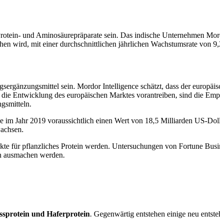
rotein- und Aminosäurepräparate sein. Das indische Unternehmen Mordo
chen wird, mit einer durchschnittlichen jährlichen Wachstumsrate von 
rgänzungsmittel sein. Mordor Intelligence schätzt, dass der europäisc
 die Entwicklung des europäischen Marktes vorantreiben, sind die Em
gsmitteln.
e im Jahr 2019 voraussichtlich einen Wert von 18,5 Milliarden US-Doll
wachsen.
te für pflanzliches Protein werden. Untersuchungen von Fortune Busi
en ausmachen werden.
ssprotein und Haferprotein
. Gegenwärtig entstehen einige neu entste