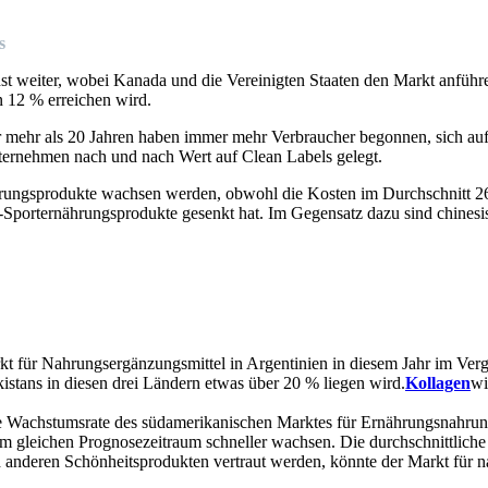
s
weiter, wobei Kanada und die Vereinigten Staaten den Markt anführen. 
n 12 % erreichen wird.
mehr als 20 Jahren haben immer mehr Verbraucher begonnen, sich auf 
ternehmen nach und nach Wert auf Clean Labels gelegt.
hrungsprodukte wachsen werden, obwohl die Kosten im Durchschnitt 26 
l-Sporternährungsprodukte gesenkt hat. Im Gegensatz dazu sind chines
kt für Nahrungsergänzungsmittel in Argentinien in diesem Jahr im Verg
stans in diesen drei Ländern etwas über 20 % liegen wird.
Kollagen
wi
iche Wachstumsrate des südamerikanischen Marktes für Ernährungsnahrun
m gleichen Prognosezeitraum schneller wachsen. Die durchschnittlich
nderen Schönheitsprodukten vertraut werden, könnte der Markt für na