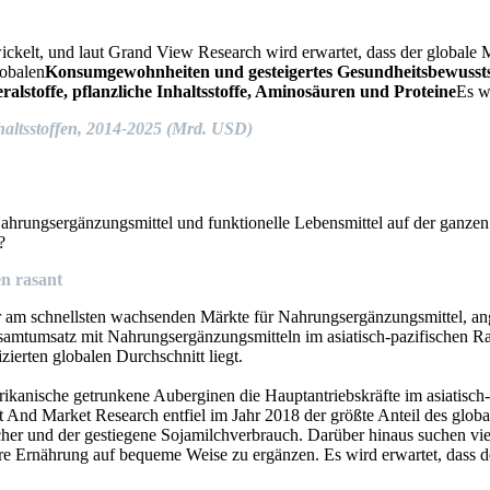
ickelt, und laut Grand View Research wird erwartet, dass der globale 
lobalen
Konsumgewohnheiten und gesteigertes Gesundheitsbewusst
alstoffe, pflanzliche Inhaltsstoffe, Aminosäuren und Proteine
Es w
altsstoffen, 2014-2025 (Mrd. USD)
Nahrungsergänzungsmittel und funktionelle Lebensmittel auf der ganzen
?
en rasant
er am schnellsten wachsenden Märkte für Nahrungsergänzungsmittel, an
esamtumsatz mit Nahrungsergänzungsmitteln im asiatisch-pazifischen Ra
erten globalen Durchschnitt liegt.
kanische getrunkene Auberginen die Hauptantriebskräfte im asiatisch-
 And Market Research entfiel im Jahr 2018 der größte Anteil des globa
her und der gestiegene Sojamilchverbrauch. Darüber hinaus suchen vie
re Ernährung auf bequeme Weise zu ergänzen. Es wird erwartet, dass d