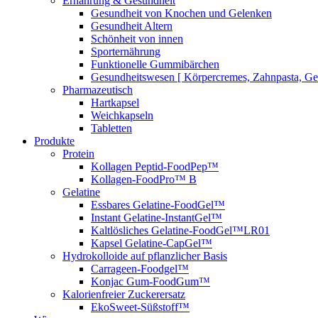
Ernährung & Gesundheit
Gesundheit von Knochen und Gelenken
Gesundheit Altern
Schönheit von innen
Sporternährung
Funktionelle Gummibärchen
Gesundheitswesen [ Körpercremes, Zahnpasta, G
Pharmazeutisch
Hartkapsel
Weichkapseln
Tabletten
Produkte
Protein
Kollagen Peptid-FoodPep™
Kollagen-FoodPro™ B
Gelatine
Essbares Gelatine-FoodGel™
Instant Gelatine-InstantGel™
Kaltlösliches Gelatine-FoodGel™LR01
Kapsel Gelatine-CapGel™
Hydrokolloide auf pflanzlicher Basis
Carrageen-Foodgel™
Konjac Gum-FoodGum™
Kalorienfreier Zuckerersatz
EkoSweet-Süßstoff™