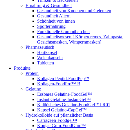
Trinken & Bäckereien
Ernährung & Gesundheit
Gesundheit von Knochen und Gelenken
Gesundheit Altern
Schönheit von innen
Sporternährung
Funktionelle Gummibärchen
Gesundheitswesen [ Körpercremes, Zahnpasta,
Gesichtsmasken, Wimpernmasken]
Pharmazeutisch
Hartkapsel
Weichkapseln
Tabletten
Produkte
Protein
Kollagen Peptid-FoodPep™
Kollagen-FoodPro™ B
Gelatine
Essbares Gelatine-FoodGel™
Instant Gelatine-InstantGel™
Kaltlösliches Gelatine-FoodGel™LR01
Kapsel Gelatine-CapGel™
Hydrokolloide auf pflanzlicher Basis
Carrageen-Foodgel™
Konjac Gum-FoodGum™