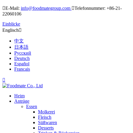

E-Mail:
info@foodmategroup.com

Telefonnummer: +86-21-
22060106
Einblicke
Englisch

中文
日本語
Русский
Deutsch
Español
Français

Heim
Anträge
Essen
Molkerei
Fleisch
Süßwaren
Desserts