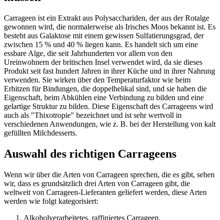
Carrageen ist ein Extrakt aus Polysacchariden, der aus der Rotalge
gewonnen wird, die normalerweise als Irisches Moos bekannt ist. Es
besteht aus Galaktose mit einem gewissen Sulfatierungsgrad, der
zwischen 15 % und 40 % liegen kann. Es handelt sich um eine
essbare Alge, die seit Jahrhunderten vor allem von den
Ureinwohnern der britischen Insel verwendet wird, da sie dieses
Produkt seit fast hundert Jahren in ihrer Küche und in ihrer Nahrung
verwenden. Sie wirken über den Temperaturfaktor wie beim
Erhitzen für Bindungen, die doppelhelikal sind, und sie haben die
Eigenschaft, beim Abkühlen eine Verbindung zu bilden und eine
gelartige Struktur zu bilden. Diese Eigenschaft des Carrageens wird
auch als "Thixotropie" bezeichnet und ist sehr wertvoll in
verschiedenen Anwendungen, wie z. B. bei der Herstellung von kalt
gefüllten Milchdesserts.
Auswahl des richtigen Carrageens
Wenn wir über die Arten von Carrageen sprechen, die es gibt, sehen
wir, dass es grundsätzlich drei Arten von Carrageen gibt, die
weltweit von Carrageen-Lieferanten geliefert werden, diese Arten
werden wie folgt kategorisiert:
Alkoholverarbeitetes, raffiniertes Carrageen.