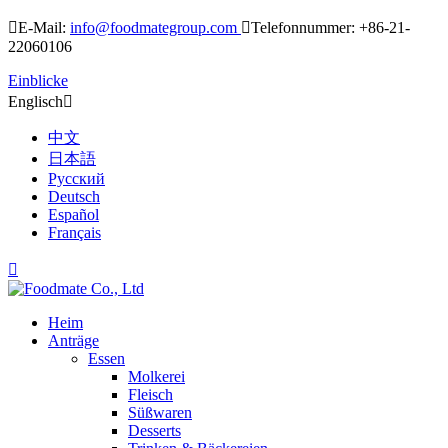

E-Mail:
info@foodmategroup.com

Telefonnummer: +86-21-
22060106
Einblicke
Englisch

中文
日本語
Русский
Deutsch
Español
Français

Heim
Anträge
Essen
Molkerei
Fleisch
Süßwaren
Desserts