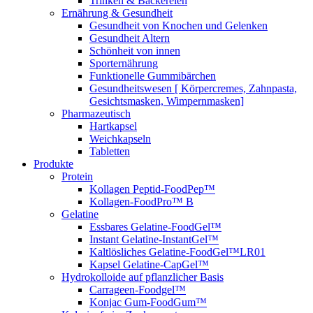
Trinken & Bäckereien
Ernährung & Gesundheit
Gesundheit von Knochen und Gelenken
Gesundheit Altern
Schönheit von innen
Sporternährung
Funktionelle Gummibärchen
Gesundheitswesen [ Körpercremes, Zahnpasta,
Gesichtsmasken, Wimpernmasken]
Pharmazeutisch
Hartkapsel
Weichkapseln
Tabletten
Produkte
Protein
Kollagen Peptid-FoodPep™
Kollagen-FoodPro™ B
Gelatine
Essbares Gelatine-FoodGel™
Instant Gelatine-InstantGel™
Kaltlösliches Gelatine-FoodGel™LR01
Kapsel Gelatine-CapGel™
Hydrokolloide auf pflanzlicher Basis
Carrageen-Foodgel™
Konjac Gum-FoodGum™