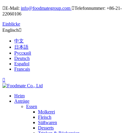

E-Mail:
info@foodmategroup.com

Telefonnummer: +86-21-
22060106
Einblicke
Englisch

中文
日本語
Русский
Deutsch
Español
Français

Heim
Anträge
Essen
Molkerei
Fleisch
Süßwaren
Desserts