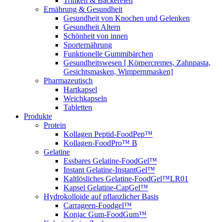
Trinken & Bäckereien
Ernährung & Gesundheit
Gesundheit von Knochen und Gelenken
Gesundheit Altern
Schönheit von innen
Sporternährung
Funktionelle Gummibärchen
Gesundheitswesen [ Körpercremes, Zahnpasta,
Gesichtsmasken, Wimpernmasken]
Pharmazeutisch
Hartkapsel
Weichkapseln
Tabletten
Produkte
Protein
Kollagen Peptid-FoodPep™
Kollagen-FoodPro™ B
Gelatine
Essbares Gelatine-FoodGel™
Instant Gelatine-InstantGel™
Kaltlösliches Gelatine-FoodGel™LR01
Kapsel Gelatine-CapGel™
Hydrokolloide auf pflanzlicher Basis
Carrageen-Foodgel™
Konjac Gum-FoodGum™